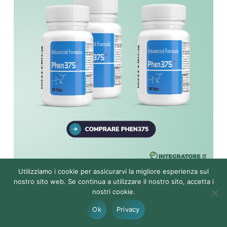
Utilizziamo i cookie per assicurarvi la migliore esperienza sul
In questa
testimonianza di Phen375
, Marie ci racconta
nostro sito web. Se continua a utilizzare il nostro sito, accetta i
come è uscita dalla sua guerra
infernale contro il suo
nostri cookie.
sovrappeso
, con Phen375. Racconta che diversi
Ok
Privacy
argomenti l’hanno convinta a iniziare questo