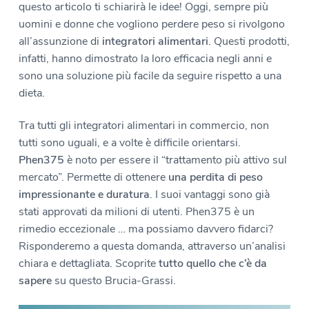
questo articolo ti schiarirà le idee! Oggi, sempre più
n
i
uomini e donne che vogliono perdere peso si rivolgono
e
n
all’assunzione di
integratori alimentari
. Questi prodotti,
p
c
infatti, hanno dimostrato la loro efficacia negli anni e
r
i
sono una soluzione più facile da seguire rispetto a una
i
p
dieta.
m
a
a
l
Tra tutti gli integratori alimentari in commercio, non
r
e
tutti sono uguali, e a volte è difficile orientarsi.
i
Phen375
è noto per essere il “trattamento più attivo sul
a
mercato”. Permette di ottenere
una perdita di peso
impressionante e duratura
. I suoi vantaggi sono già
stati approvati da milioni di utenti. Phen375 è un
rimedio eccezionale … ma possiamo davvero fidarci?
Risponderemo a questa domanda, attraverso un’analisi
chiara e dettagliata. Scoprite
tutto quello che c’è da
sapere
su questo Brucia-Grassi.